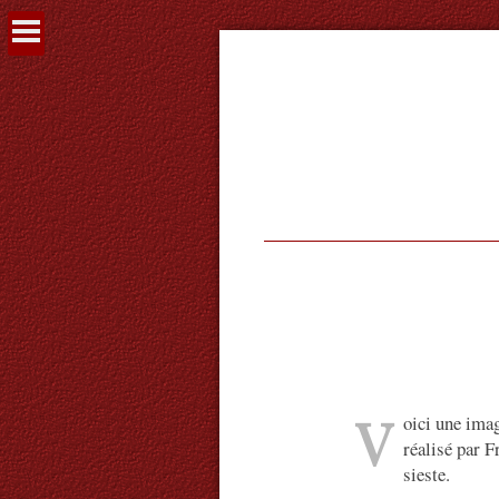
Voir
le
contenu
V
oici une ima
réalisé par 
sieste.