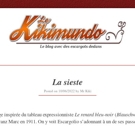
La sieste
Posted on
10/06/2022
by
Mr Kiki
ge inspirée du tableau expressionniste
Le renard bleu-noir
(
Blauschw
Franz Marc en 1911. On y voit Escargolio s’adonnant à un de ses pass