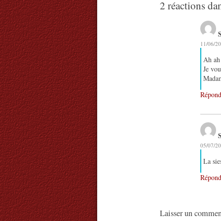
2 réactions da
11/06/20
Ah ah 
Je vou
Madam
Répond
05/07/20
La sie
Répond
Laisser un commen