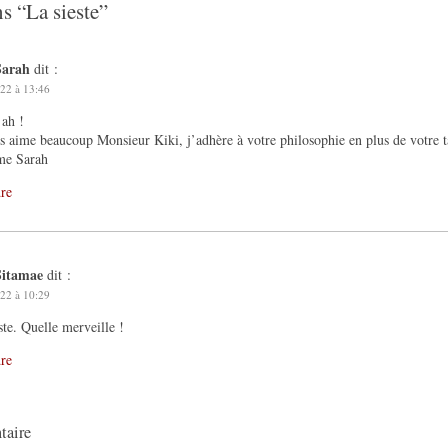
ns “
La sieste
”
Sarah
dit :
22 à 13:46
ah !
s aime beaucoup Monsieur Kiki, j’adhère à votre philosophie en plus de votre t
e Sarah
re
Sitamae
dit :
22 à 10:29
ste. Quelle merveille !
re
taire